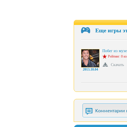
Еще игры э
Побег из муз
Рейтинг: 0 из
Скачать
2013.10.04
Комментарии 