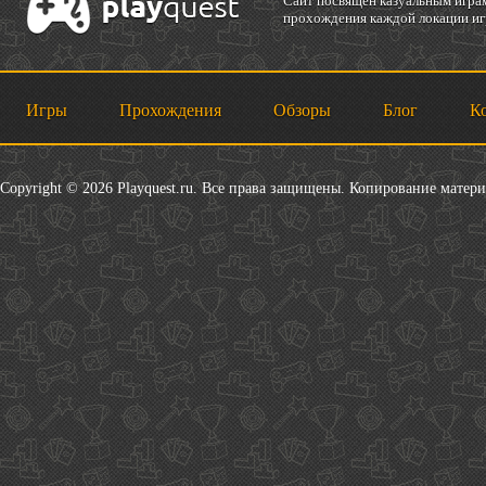
Cайт посвящен казуальным играм
прохождения каждой локации игр
Игры
Прохождения
Обзоры
Блог
К
Copyright © 2026 Playquest.ru. Все права защищены. Копирование матер