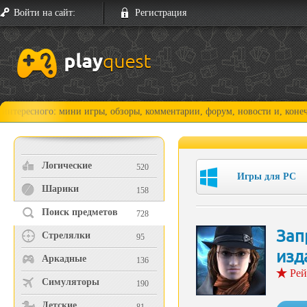
Войти на сайт:
Регистрация
го: мини игры, обзоры, комментарии, форум, новости и, конечно, прохо
Логические
520
Игры для PC
Шарики
158
Поиск предметов
728
Зап
Стрелялки
95
изд
Аркадные
136
Рей
Симуляторы
190
Детские