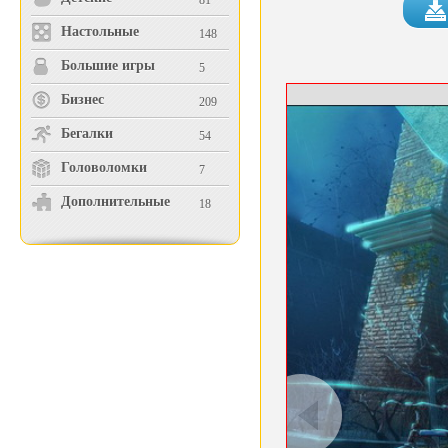
81
Настольные
148
Большие игры
5
Бизнес
209
Бегалки
54
Головоломки
7
Дополнительные
18