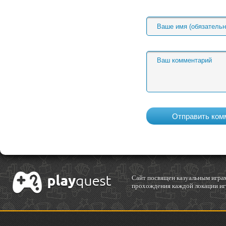
Cайт посвящен казуальным играм
прохождения каждой локации игр