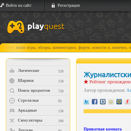
Войти на сайт:
Регистрация
гры, обзоры, комментарии, форум, новости и, конечно, прохождения!
Логические
520
Журналистски
Шарики
158
Рейтинг прохожден
Автор прохождения:
A
Поиск предметов
728
Стрелялки
95
Аркадные
136
Симуляторы
190
Приватная комната
Детские