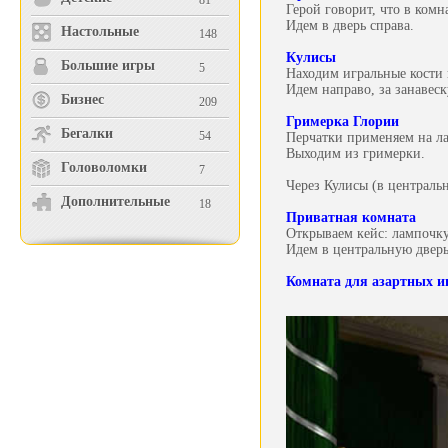
81
Герой говорит, что в комн
Идем в дверь справа.
Настольные
148
Кулисы
Большие игры
5
Находим игральные кости 
Идем направо, за занавеск
Бизнес
209
Гримерка Глории
Бегалки
54
Перчатки применяем на ла
Выходим из гримерки.
Головоломки
7
Через Кулисы (в централь
Дополнительные
18
Приватная комната
Открываем кейс: лампочк
Идем в центральную дверь
Комната для азартных и