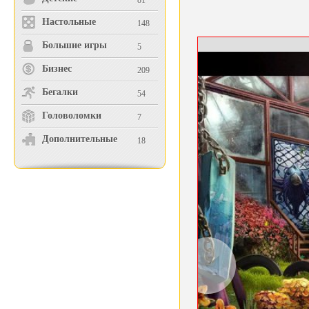
81
Настольные
148
Большие игры
5
Бизнес
209
Бегалки
54
Головоломки
7
Дополнительные
18