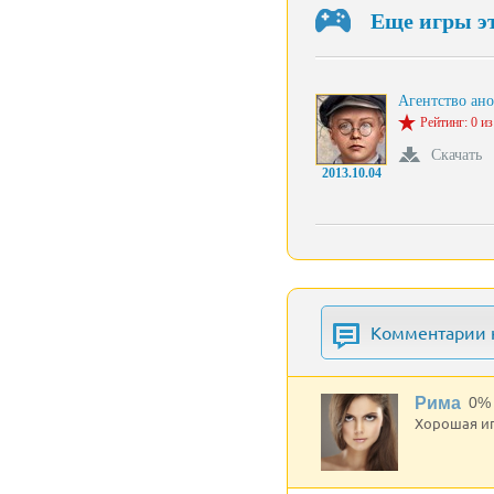
Еще игры э
Агентство а
Рейтинг: 0 из
Скачать
2013.10.04
Комментарии к
Рима
0%
Хорошая иг