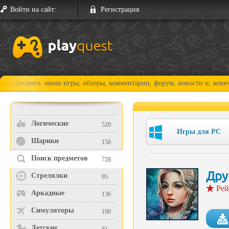
Войти на сайт:
Регистрация
го: мини игры, обзоры, комментарии, форум, новости и, конечно, прохо
Логические
520
Игры для PC
Шарики
158
Поиск предметов
728
Дру
Стрелялки
95
Рей
Аркадные
136
Симуляторы
190
Детские