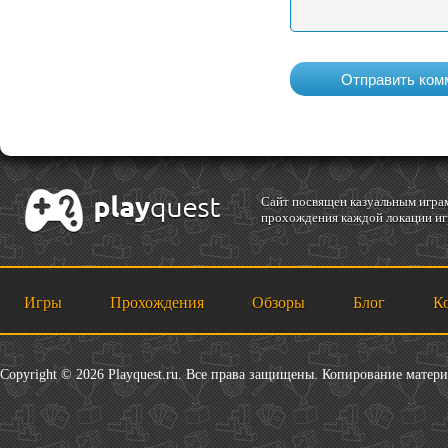
Cайт посвящен казуальным играм
прохождения каждой локации игр
Игры
Прохождения
Обзоры
Блог
К
Copyright © 2026 Playquest.ru. Все права защищены. Копирование матер