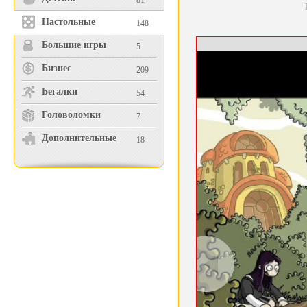
81
Настольные
148
Большие игры
5
Бизнес
209
Бегалки
54
Головоломки
7
Дополнительные
18