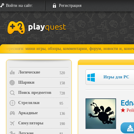
Войти на сайт:
Регистрация
го: мини игры, обзоры, комментарии, форум, новости и, конечно, прохо
Логические
520
Игры для PC
Шарики
158
Поиск предметов
728
Edn
Стрелялки
95
Рей
Аркадные
136
Симуляторы
190
Детские