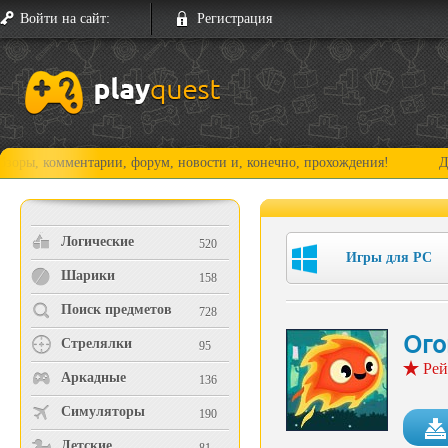
Войти на сайт:
Регистрация
мментарии, форум, новости и, конечно, прохождения!
Добро пожал
Логические
520
Игры для PC
Шарики
158
Поиск предметов
728
Ого
Стрелялки
95
Рей
Аркадные
136
Симуляторы
190
Детские