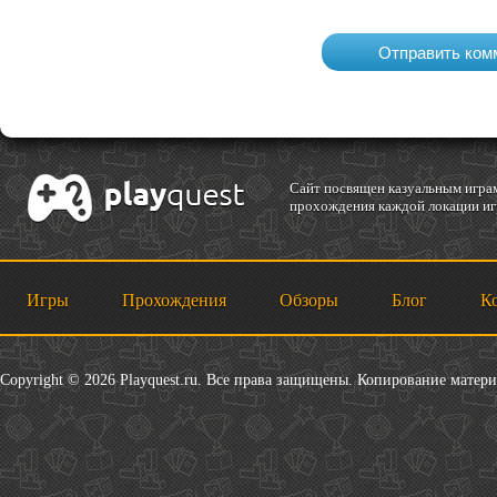
Cайт посвящен казуальным играм
прохождения каждой локации игр
Игры
Прохождения
Обзоры
Блог
К
Copyright © 2026 Playquest.ru. Все права защищены. Копирование матер