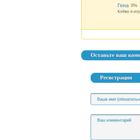
Гена
0%
Клёво я иг
Оставьте ваш ком
Регистрация