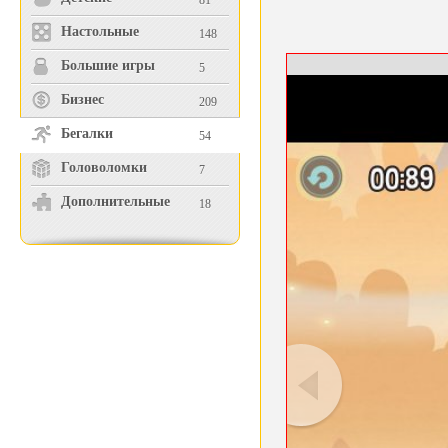
81
Настольные
148
Большие игры
5
Бизнес
209
Бегалки
54
Головоломки
7
Дополнительные
18