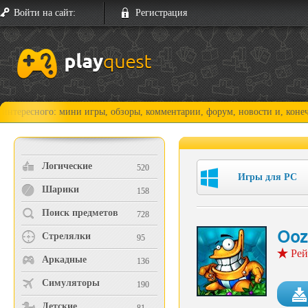
Войти на сайт:
Регистрация
го: мини игры, обзоры, комментарии, форум, новости и, конечно, прохо
Логические
520
Игры для PC
Шарики
158
Поиск предметов
728
Ooz
Стрелялки
95
Рей
Аркадные
136
Симуляторы
190
Детские