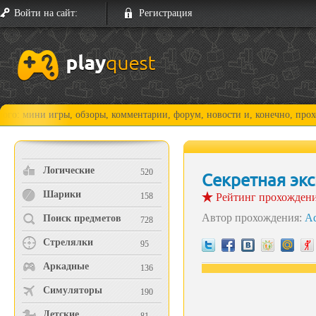
Войти на сайт:
Регистрация
обзоры, комментарии, форум, новости и, конечно, прохождения!
Логические
520
Секретная эк
Шарики
158
Рейтинг прохожден
Автор прохождения:
A
Поиск предметов
728
Стрелялки
95
Аркадные
136
Симуляторы
190
Детские