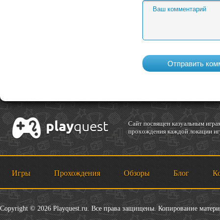
Cайт посвящен казуальным играм
прохождения каждой локации игр
Игры
Прохождения
Обзоры
Блог
К
Copyright © 2026 Playquest.ru. Все права защищены. Копирование матер