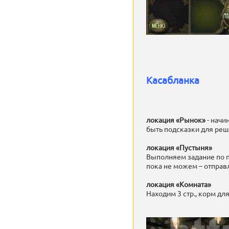
Касабланка
локация «Рынок»
- начи
быть подсказки для реше
локация «Пустыня»
Выполняем задание по п
пока не можем – отпра
локация «Комната»
Находим 3 стр., корм дл