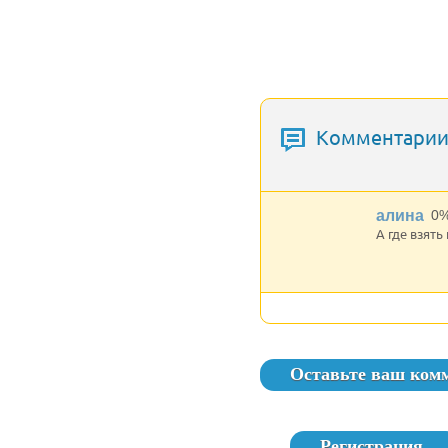
Комментарии 
алина
0
А где взять
Оставьте ваш ком
Регистрация