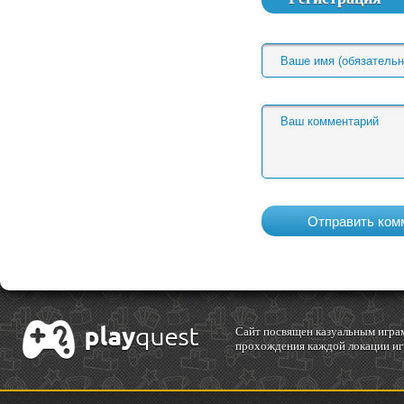
Cайт посвящен казуальным играм
прохождения каждой локации игр