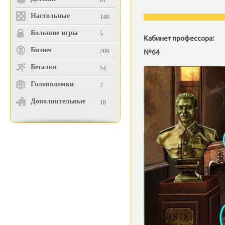
81
Настольные
148
Большие игры
5
Кабинет профессора:
Бизнес
№64
209
Бегалки
54
Головоломки
7
Дополнительные
18