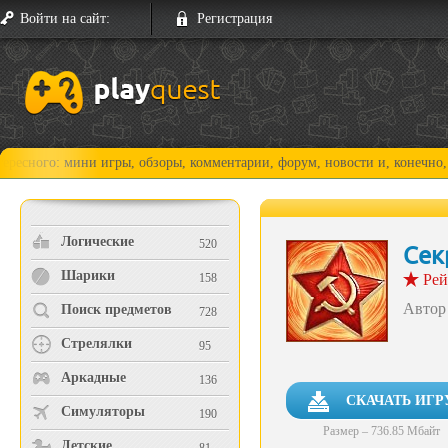
Войти на сайт:
Регистрация
 игры, обзоры, комментарии, форум, новости и, конечно, прохождения!
Логические
520
Сек
Шарики
158
Рей
Автор
Поиск предметов
728
Стрелялки
95
Аркадные
136
СКАЧАТЬ ИГР
Симуляторы
190
Размер – 736.85 Мбайт
Детские