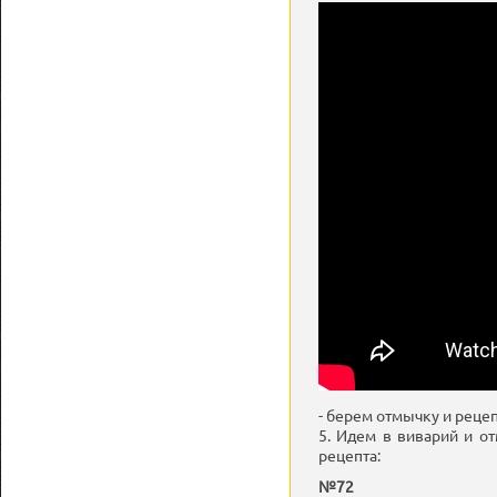
- берем отмычку и рецеп
5. Идем в виварий и от
рецепта:
№72