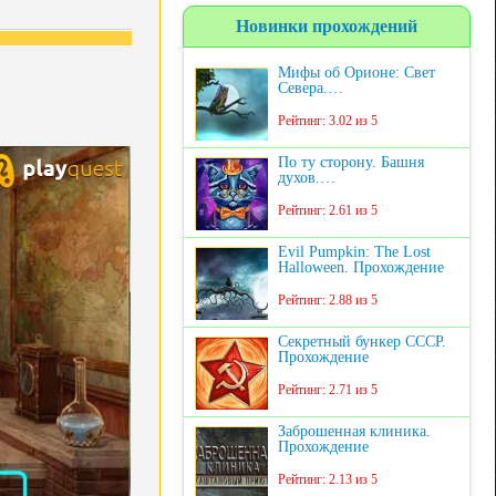
Новинки прохождений
Мифы об Орионе: Свет
Севера.…
Рейтинг: 3.02 из 5
По ту сторону. Башня
духов.…
Рейтинг: 2.61 из 5
Evil Pumpkin: The Lost
Halloween. Прохождение
Рейтинг: 2.88 из 5
Секретный бункер СССР.
Прохождение
Рейтинг: 2.71 из 5
Заброшенная клиника.
Прохождение
Рейтинг: 2.13 из 5