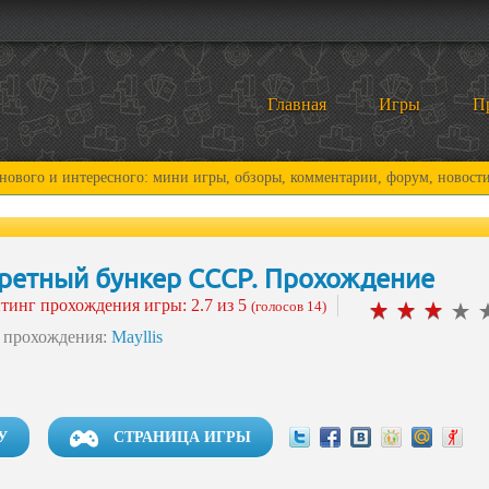
Главная
Игры
П
ного: мини игры, обзоры, комментарии, форум, новости и, конечно, про
ретный бункер СССР. Прохождение
тинг прохождения игры:
2.7
из 5
(голосов 14)
 прохождения:
Mayllis
У
CТРАНИЦА ИГРЫ