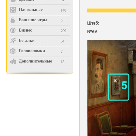
81
Настольные
148
Большие игры
5
Штаб:
Бизнес
№69
209
Бегалки
54
Головоломки
7
Дополнительные
18