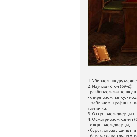
1. Убираем шкуру медве
2. Изучаем стол (69-2):
- разбираем матрешку и
- открываем папку, - к
- забираем графин с 
тайничка.
3. Открываем дверцы шк
4. Осматриваем камин (6
- открываем дверцы;
- берем справа щипцы и 
- берем слева кочергу, 