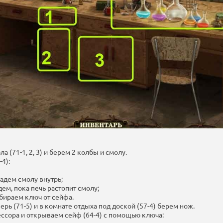
а (71-1, 2, 3) и берем 2 колбы и смолу.
4):
адем смолу внутрь;
ем, пока печь растопит смолу;
абираем ключ от сейфа.
ерь (71-5) и в комнате отдыха под доской (57-4) берем нож.
ессора и открываем сейф (64-4) с помощью ключа: