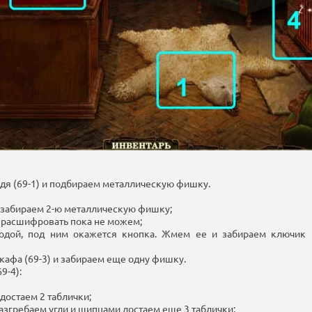
дя (69-1) и подбираем металлическую фишку.
 забираем 2-ю металлическую фишку;
од расшифровать пока не можем;
водой, под ним окажется кнопка. Жмем ее и забираем ключик
афа (69-3) и забираем еще одну фишку.
9-4):
достаем 2 таблички;
разгребаем угли и щипцами достаем еще 3 таблички;