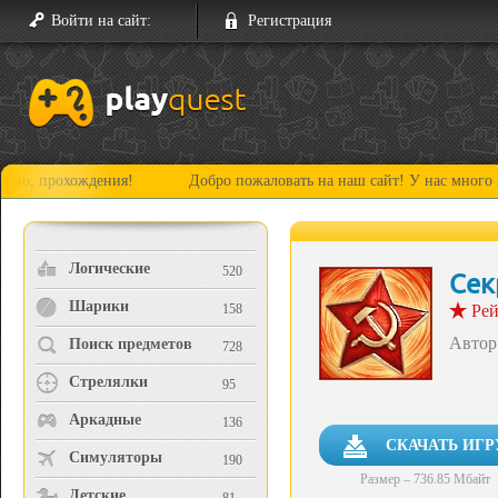
Войти на сайт:
Регистрация
я!
Добро пожаловать на наш сайт! У нас много нового и интерес
Логические
520
Сек
Шарики
158
Рей
Автор
Поиск предметов
728
Стрелялки
95
Аркадные
136
СКАЧАТЬ ИГР
Симуляторы
190
Размер – 736.85 Мбайт
Детские