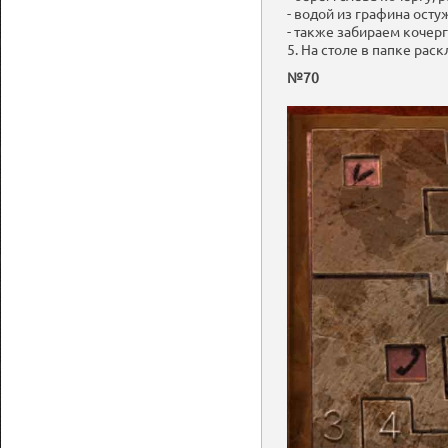
- водой из графина остуж
- также забираем кочерг
5. На столе в папке рас
№70