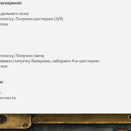
Баскервиля:
 дальнего окна:
 поиску. Получим шестерню (3/4)
уизы
 поиску. Получим свечу
иваем статуэтку балерины, забираем 4-ю шестерню
шлое
е:
:
ои места