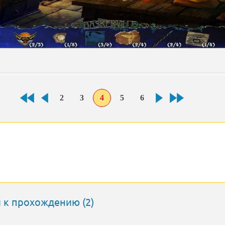
2
3
4
5
6
 к прохождению (2)