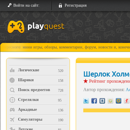
Войти на сайт:
Регистрация
ни игры, обзоры, комментарии, форум, новости и, конечно, прохождения
Логические
520
Шерлок Холмс
Шарики
158
Рейтинг прохожден
Автор прохождения:
A
Поиск предметов
728
Стрелялки
95
Аркадные
136
Симуляторы
190
Детские