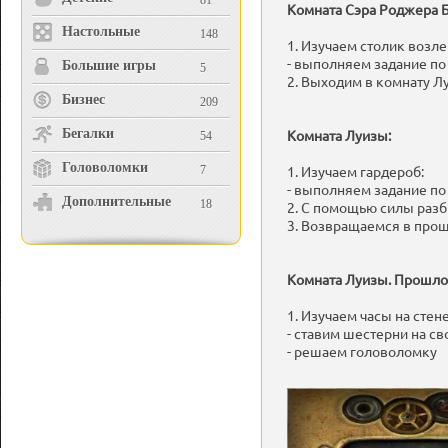
81
Комната Сэра Роджера 
Настольные
148
1. Изучаем столик возле
- выполняем задание по
Большие игры
5
2. Выходим в комнату Л
Бизнес
209
Бегалки
Комната Луизы:
54
Головоломки
1. Изучаем гардероб:
7
- выполняем задание по
Дополнительные
18
2. С помощью силы разб
3. Возвращаемся в про
Комната Луизы. Прошло
1. Изучаем часы на стене
- ставим шестерни на св
- решаем головоломку