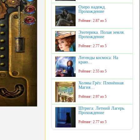
Озеро надежд.
Прохождение
Рейтинг: 2.87 из 5
Эзотерика. Полая земля.
Прохождение
Рейтинг: 2.77 из 5
Легенды космоса: На
краю…
Рейтинг: 2.55 из 5
Холмы Грёз: Пленённая
Магия…
Рейтинг: 2.97 из 5
Штрига: Летний Лагерь.
Прохождение
Рейтинг: 2.77 из 5