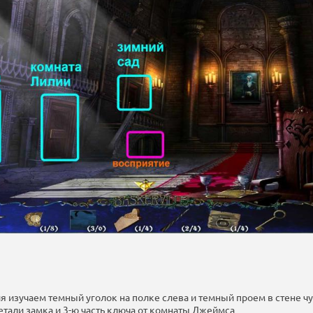
я изучаем темный уголок на полке слева и темный проем в стене ч
детали замка и 3-ю часть ключа от комнаты Джеймса