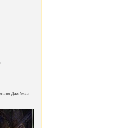
и
омнаты Джеймса