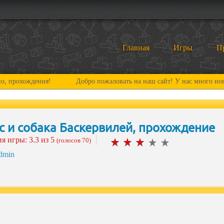
Главная
Игры
П
!
Добро пожаловать на наш сайт! У нас много нового и интересн
 и собака Баскервилей, прохождение
ия игры:
3.3
из 5
(голосов 70)
dmin