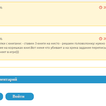
%
2
%
2
лки с книгами: - ставим 3 книги на место - решаем головоломку: нужно
е на корешках книг.Вот меня что убивает а на хрена задание переписы
меет в игре)))
ментарий
Войти