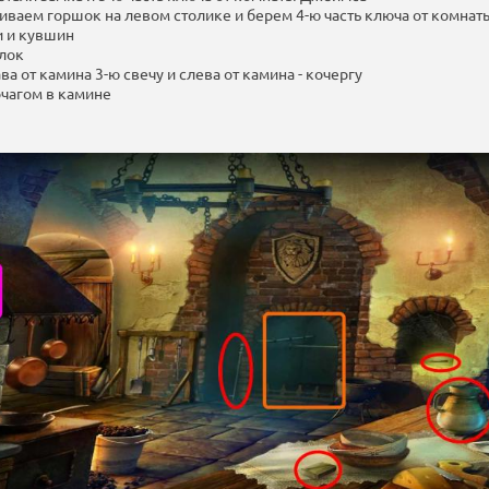
иваем горшок на левом столике и берем 4-ю часть ключа от комна
и и кувшин
елок
ва от камина 3-ю свечу и слева от камина - кочергу
очагом в камине