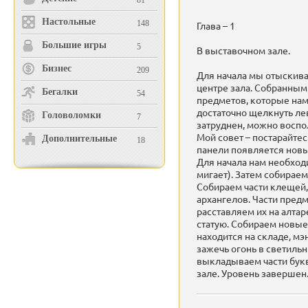
81
Настольные
148
Глава – 1
Большие игры
5
В выставочном зале.
Бизнес
209
Для начала мы отыскиваем
центре зала. Собранным
Бегалки
54
предметов, которые нам
достаточно щелкнуть ле
Головоломки
7
затруднен, можно воспол
Мой совет – постарайтесь
Дополнительные
18
панели появляется новы
Для начала нам необход
мигает). Затем собирае
Собираем части клещей, 
архангелов. Части предм
расставляем их на алтар
статую. Собираем новые
находится на складе, мэ
зажечь огонь в светильн
выкладываем части букв
зале. Уровень завершен