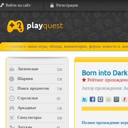
Войти на сайт:
Регистрация
сного: мини игры, обзоры, комментарии, форум, новости и, конечно, пр
Логические
520
Born into Dar
Шарики
158
Рейтинг прохожден
Автор прохождения:
A
Поиск предметов
728
Стрелялки
95
Аркадные
136
Симуляторы
190
Полное прохождение игры
Детские