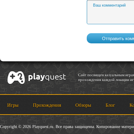
Cайт посвящен казуальным играм
прохождения каждой локации игр
Игры
Прохождения
Обзоры
Блог
К
Copyright © 2026 Playquest.ru. Все права защищены. Копирование матер