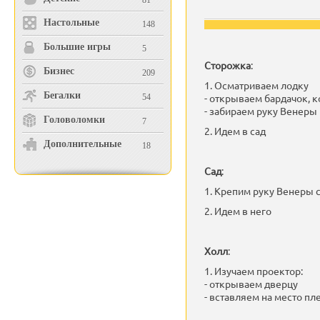
81
Настольные
148
Большие игры
5
Сторожка
:
Бизнес
209
1. Осматриваем лодку
Бегалки
- открываем бардачок, 
54
- забираем руку Венеры
Головоломки
7
2. Идем в сад
Дополнительные
18
Сад
:
1. Крепим руку Венеры с
2. Идем в него
Холл
:
1. Изучаем проектор:
- открываем дверцу
- вставляем на место пл