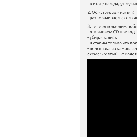
- в итоге нам дадут муз
2. Осматриваем камин:
- разворачиваем скомкан
3. Теперь подходим побл
- открываем CD привод,
- убираем диск
- и ставим только что п
- подсказка из камина 
схеме: желтый – фиолет