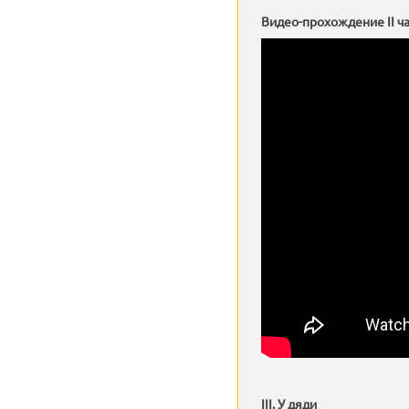
Видео-прохождение II ча
III. У дяди