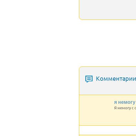
Комментарии 
я немогу
Я немогу с