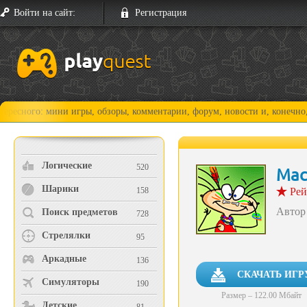
Войти на сайт:
Регистрация
и игры, обзоры, комментарии, форум, новости и, конечно, прохождения
Логические
520
Мас
Шарики
158
Рей
Автор
Поиск предметов
728
Стрелялки
95
Аркадные
136
СКАЧАТЬ ИГР
Симуляторы
190
Размер – 122.00 Мбайт
Детские