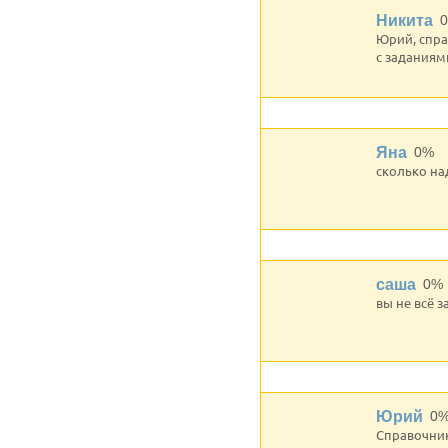
Никита
Юрий, спра
с заданиям
Яна
0%
сколько на
саша
0%
вы не всё 
Юрий
0
Справочник