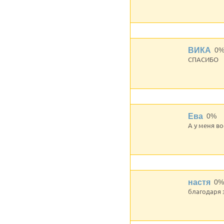
ВИКА
0
СПАСИБО
Ева
0%
А у меня во
настя
0%
благодаря 