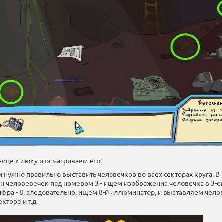
нице к люку и осматриваем его:
м нужно правильно выставить человечков во всех секторах круга. В
ан человевечек под номером 3 - ищем изображение человечка в 3-
фра - 8, следовательно, ищем 8-й иллюминатор, и выставляем чело
кторе и т.д.