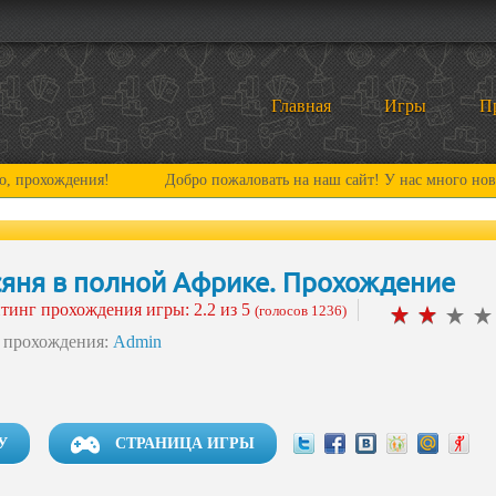
Главная
Игры
П
Добро пожаловать на наш сайт! У нас много нового и интересного
яня в полной Африке. Прохождение
тинг прохождения игры:
2.2
из 5
(голосов 1236)
 прохождения:
Admin
У
CТРАНИЦА ИГРЫ