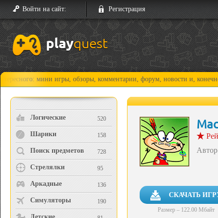
Войти на сайт:
Регистрация
игры, обзоры, комментарии, форум, новости и, конечно, прохождения!
Логические
520
Мас
Шарики
158
Рей
Автор
Поиск предметов
728
Стрелялки
95
Аркадные
136
СКАЧАТЬ ИГР
Симуляторы
190
Размер – 122.00 Мбайт
Детские