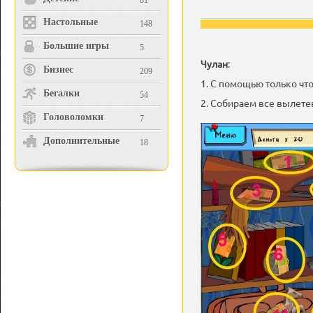
81
Настольные
148
Большие игры
5
Чулан
:
Бизнес
209
1. С помощью только чт
Бегалки
54
2. Собираем все вылет
Головоломки
7
Дополнительные
18