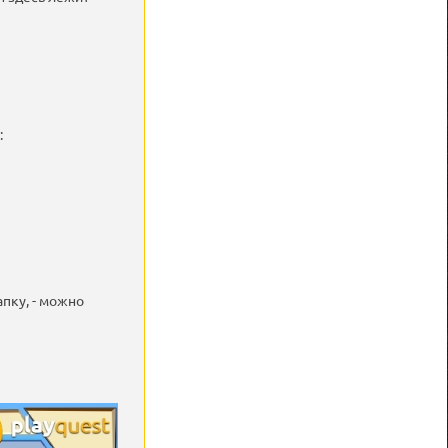
:
пку, - можно