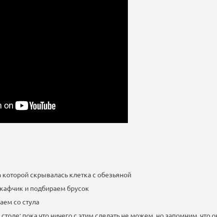
а которой скрывалась клетка с обезьяной
шкафчик и подбираем брусок
аем со стула
 столе: пока что ничего с этим сделать не можем, но запомним, что 